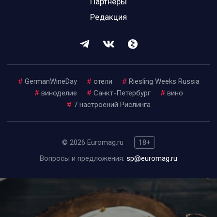
Партнеры
Редакция
#
GermanWineDay
#
отели
#
Riesling Weeks Russia
#
виноделие
#
Санкт-Петербург
#
вино
#
7 настроений Рислинга
© 2026 Euromag.ru
18+
Вопросы и предложения:
sp@euromag.ru